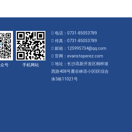
电话：0731-85053789
传真：0731-85053789
邮箱：125995734@qq.com
官网：evaristoperez.com
地址：长沙高新开发区桐梓坡
公众号
手机网站
西路408号麓谷林语小区I区综合
体3栋11021号