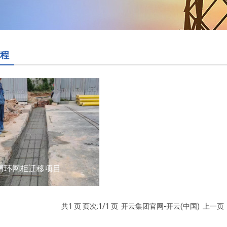
程
博环网柜迁移项目
共1 页 页次:1/1 页
开云集团官网-开云(中国)
上一页