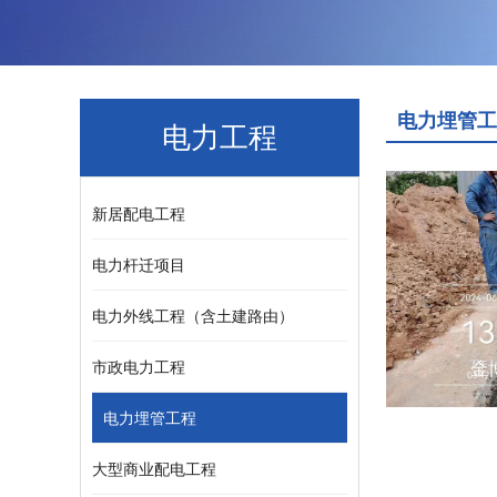
电力埋管工
电力工程
新居配电工程
电力杆迁项目
电力外线工程（含土建路由）
市政电力工程
金
电力埋管工程
大型商业配电工程