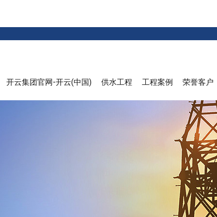
开云集团官网-开云(中国)
供水工程
工程案例
荣誉客户