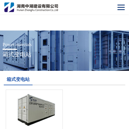
开云集团官网
Power materials
箱式变电站
箱式变电站