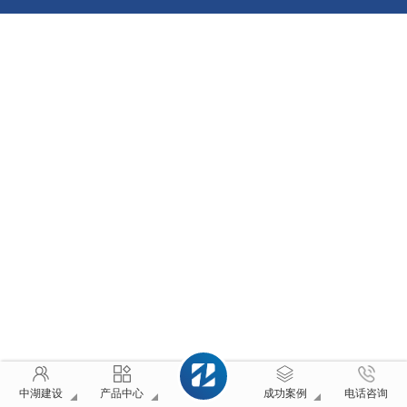
中湖建设
产品中心
成功案例
电话咨询