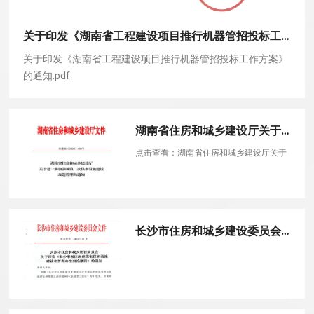
关于印发《湖南省工程建设项目推行机器管招投标工作方案》的通知
关于印发《湖南省工程建设项目推行机器管招投标工作方案》
的通知.pdf
湖南省住房和城乡建设厅关于进一步加强城镇二次供水设施建设改造管理的通知（湘建城〔2020〕180号）
点击查看：湖南省住房和城乡建设厅关于
进一步加强城镇二次供水设施建设改造管
理的通知（湘建城〔2020〕180号
长沙市住房和城乡建设委员会 关于印发《长沙市城区新建住宅供水设施 建设和管理办法实施细则》的通知