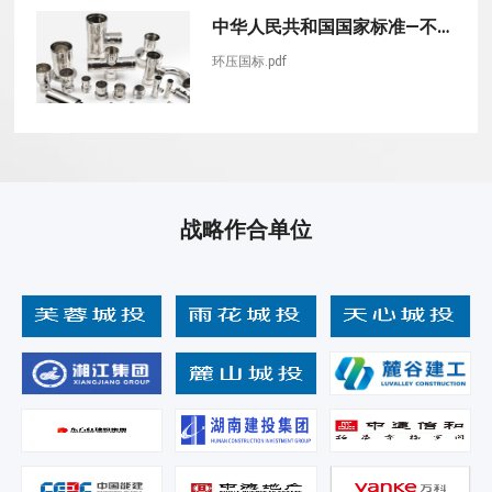
中华人民共和国国家标准—不锈钢环压式管件
环压国标.pdf
战略作合单位