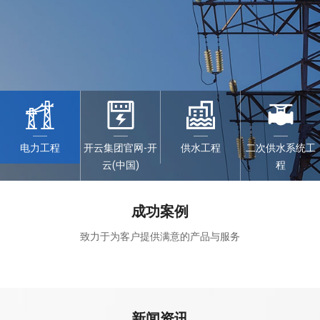
电力工程
开云集团官网-开
供水工程
二次供水系统工
云(中国)
程
成功案例
致力于为客户提供满意的产品与服务
新闻资讯